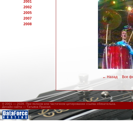
2001
2002
2005
2007
2008
←
Назад
Все фот
© 2001 — 2026. При полном или частичном цитировании ссылка обязательна.
Дизайн сайта —
Татьяна Пушная
.