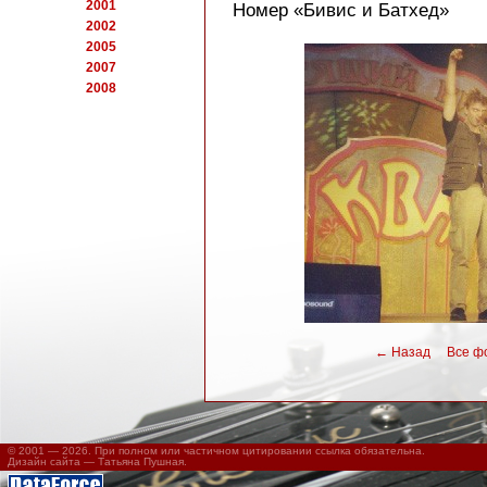
2001
Номер «Бивис и Батхед»
2002
2005
2007
2008
←
Назад
Все фот
© 2001 — 2026. При полном или частичном цитировании ссылка обязательна.
Дизайн сайта —
Татьяна Пушная
.