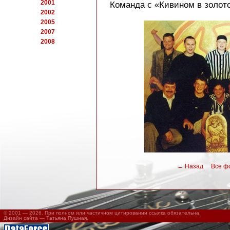
2001
Команда с «Кивином в золот
2002
2005
2007
2008
←
Назад
Все фот
© 2001 — 2026. При полном или частичном цитировании ссылка обязательна.
Дизайн сайта —
Татьяна Пушная
.